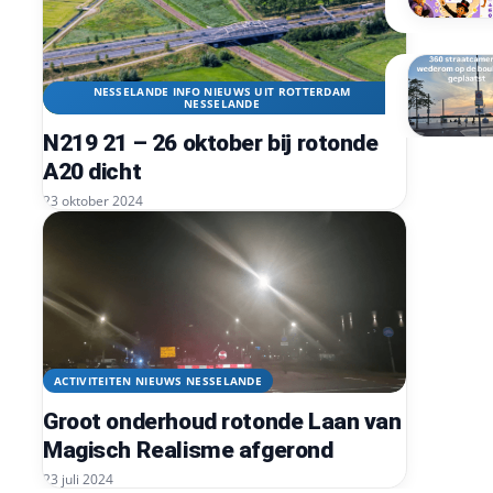
NESSELANDE INFO NIEUWS UIT ROTTERDAM
NESSELANDE
N219 21 – 26 oktober bij rotonde
A20 dicht
23 oktober 2024
ACTIVITEITEN NIEUWS NESSELANDE
Groot onderhoud rotonde Laan van
Magisch Realisme afgerond
23 juli 2024