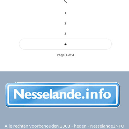
1
2
3
4
Page 4 of 4
Alle rechten voorbehouden 2003 - heden - Nesselande.INFO