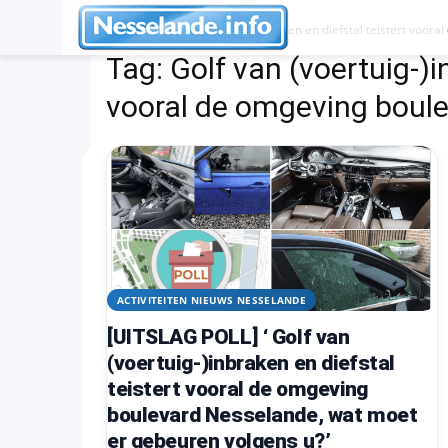
Tags
Golf van (voertuig-)inbraken en diefstal teistert voo
Tag:
Golf van (voertuig-)i
vooral de omgeving boul
ACTIVITEITEN NIEUWS NESSELANDE
[UITSLAG POLL] ‘ Golf van
(voertuig-)inbraken en diefstal
teistert vooral de omgeving
boulevard Nesselande, wat moet
er gebeuren volgens u?’