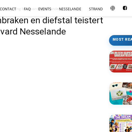
ral de omgeving boulevard Nesselande
CONTACT
FAQ
EVENTS
NESSELANDE
STRAND
nbraken en diefstal teistert
evard Nesselande
MOST RE