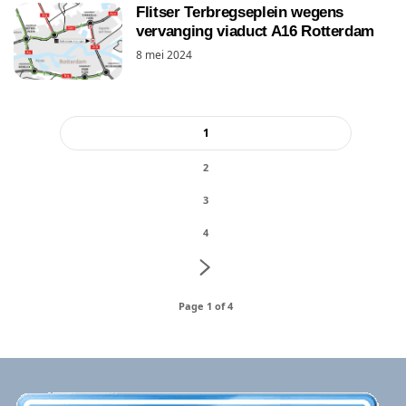
Flitser Terbregseplein wegens
vervanging viaduct A16 Rotterdam
8 mei 2024
1
2
3
4
Page 1 of 4