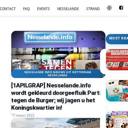
CONTACT
FAQ
EVENTS
NESSELANDE
STRAND
MOST RE
NESSELANDE INFO NIEUWS UIT ROTTERDAM
NESSELANDE
[1APILGRAP] Nesselande.info
wordt gekleurd doorgeefluik Partij
tegen de Burger; wij jagen u het
Koningskwartier in!
27 maart 2022