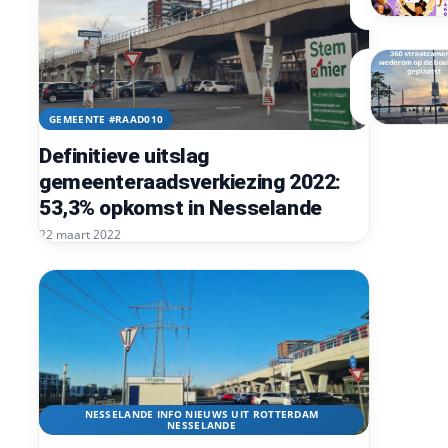
GEMEENTE #RAAD010
Definitieve uitslag
gemeenteraadsverkiezing 2022:
53,3% opkomst in Nesselande
22 maart 2022
NESSELANDE INFO NIEUWS UIT ROTTERDAM
NESSELANDE