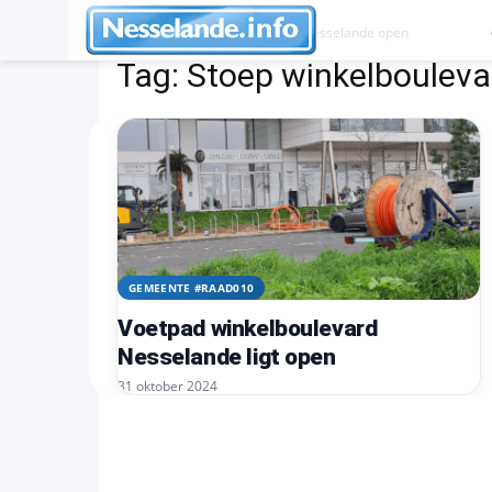
Tags
Stoep winkelboulevard Nesselande open
Tag:
Stoep winkelboulev
GEMEENTE #RAAD010
Voetpad winkelboulevard
Nesselande ligt open
31 oktober 2024