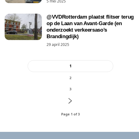
5 mei 2025
@VVDRotterdam plaatst flitser terug
op de Laan van Avant-Garde (en
onderzoekt verkeersaso’s
Brandingdijk)
29 april 2025
1
2
3
Page 1 of 3