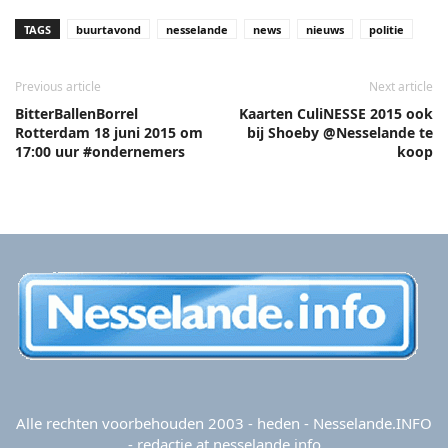
TAGS
buurtavond
nesselande
news
nieuws
politie
Previous article
Next article
BitterBallenBorrel
Kaarten CuliNESSE 2015 ook
Rotterdam 18 juni 2015 om
bij Shoeby @Nesselande te
17:00 uur #ondernemers
koop
Alle rechten voorbehouden 2003 - heden - Nesselande.INFO
- redactie at nesselande.info