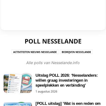
POLL NESSELANDE
ACTIVITEITEN NIEUWS NESSELANDE
BEDRIJVEN NESSELANDE
CRIMINALITEIT NESSELANDE
DE KRISTAL/HUIS VAN DE WIJK
Alle polls van Nesselande.info
GEMEENTE #RAAD010
KERK IN NESSELANDE
NESSELANDE IN DE PERS
NESSELANDE INFO NIEUWS UIT ROTTERDAM NESSELANDE
NESSELANDETV
Uitslag POLL 2026: ‘Nesselanders:
OMGEVING NESSELANDE
ONDERWIJS NESSELANDE
willen graag investeringen in
OPGEVALLEN IN NESSELANDE
OPINIE/COLUMN
POLL NESSELANDE
speelplekken en verbinding’
STRAND NESSELANDE
VIDEO
1 augustus 2026
WINKELCENTRUM NESSELANDE BOULEVARD
[POLL uitslag] ‘Wat is een reden om