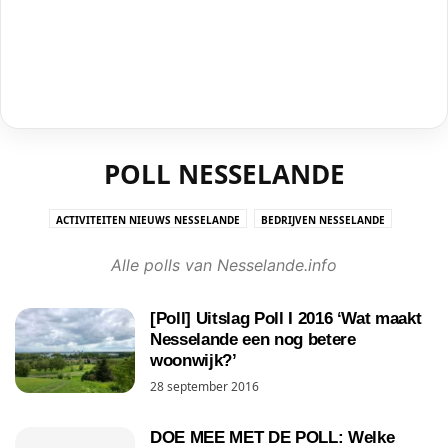
POLL NESSELANDE
ACTIVITEITEN NIEUWS NESSELANDE
BEDRIJVEN NESSELANDE
CRIMINALITEIT NESSELANDE
DE KRISTAL/HUIS VAN DE WIJK
Alle polls van Nesselande.info
GEMEENTE #RAAD010
KERK IN NESSELANDE
NESSELANDE IN DE PERS
NESSELANDE INFO NIEUWS UIT ROTTERDAM NESSELANDE
NESSELANDETV
[Poll] Uitslag Poll I 2016 ‘Wat maakt
OMGEVING NESSELANDE
ONDERWIJS NESSELANDE
Nesselande een nog betere
OPGEVALLEN IN NESSELANDE
OPINIE/COLUMN
POLL NESSELANDE
woonwijk?’
STRAND NESSELANDE
VIDEO
28 september 2016
WINKELCENTRUM NESSELANDE BOULEVARD
DOE MEE MET DE POLL: Welke