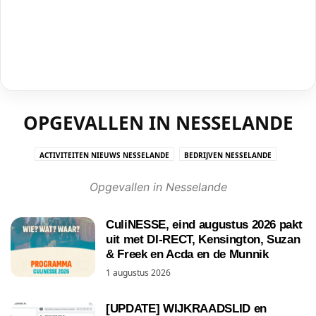
OPGEVALLEN IN NESSELANDE
ACTIVITEITEN NIEUWS NESSELANDE
BEDRIJVEN NESSELANDE
CRIMINALITEIT NESSELANDE
DE KRISTAL/HUIS VAN DE WIJK
Opgevallen in Nesselande
GEMEENTE #RAAD010
KERK IN NESSELANDE
NESSELANDE IN DE PERS
NESSELANDE INFO NIEUWS UIT ROTTERDAM NESSELANDE
NESSELANDETV
CuliNESSE, eind augustus 2026 pakt
OMGEVING NESSELANDE
ONDERWIJS NESSELANDE
uit met DI-RECT, Kensington, Suzan
OPGEVALLEN IN NESSELANDE
OPINIE/COLUMN
POLL NESSELANDE
& Freek en Acda en de Munnik
STRAND NESSELANDE
VIDEO
1 augustus 2026
WINKELCENTRUM NESSELANDE BOULEVARD
[UPDATE] WIJKRAADSLID en