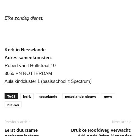
Elke zondag dienst.
Kerk in Nesselande
Adres samenkomsten:
Robert van t Hoffstraat 10
3059 PN ROTTERDAM
Aula kindcluster 1 (basisschool ’t Spectrum)
TAGS
kerk
nesselande
nesselande nieuws
news
nieuws
Previous article
Next article
Eerst duurzame
Drukke Hoofdweg verwacht;
parkeerplaatsen
A16 oprit Prins Alexander