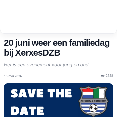
20 juni weer een familiedag
bij XerxesDZB
Het is een evenement voor jong en oud
2558
15 mei 2026