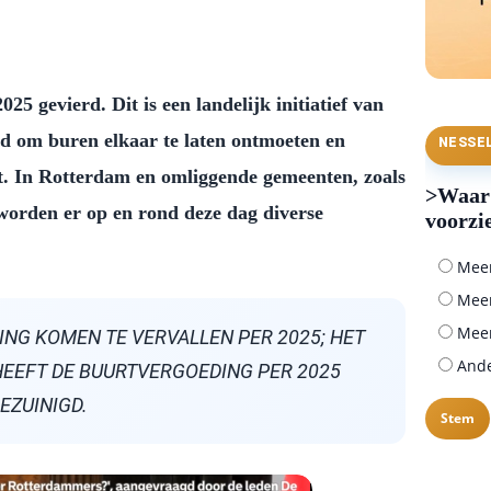
5 gevierd. Dit is een landelijk initiatief van
d om buren elkaar te laten ontmoeten en
NESSE
rt. In Rotterdam en omliggende gemeenten, zoals
>Waar 
worden er op en rond deze dag diverse
voorzi
Meer 
Meer
Meer
ING KOMEN TE VERVALLEN PER 2025; HET
Ander
EEFT DE BUURTVERGOEDING PER 2025
EZUINIGD.