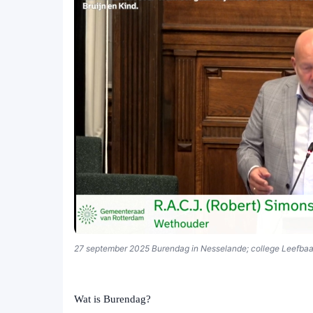
27 september 2025 Burendag in Nesselande; college Leefbaa
Wat is Burendag?