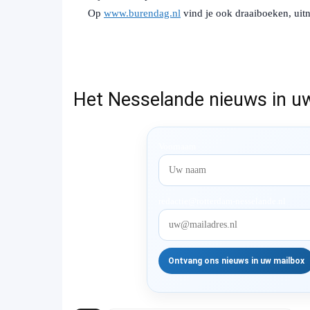
Op
www.burendag.nl
vind je ook draaiboeken, uitno
Het Nesselande nieuws in u
Voornaam
redactie@rotterdam-nesselande.nl