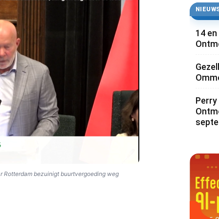
NIEUWS
14 en
Ontmo
Gezel
Ommoo
Perry 
Ontmo
sept
r Rotterdam bezuinigt buurtvergoeding weg