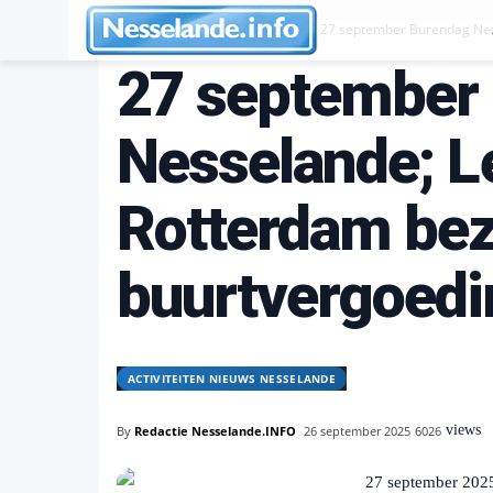
Activiteiten Nieuws Nesselande
27 september Burendag Nes
27 september
Nesselande; L
Rotterdam bez
buurtvergoed
ACTIVITEITEN NIEUWS NESSELANDE
views
By
Redactie Nesselande.INFO
26 september 2025
6026