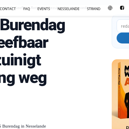
selande; Leefbaar Rotterdam bezuinigt buurtvergoeding weg
CONTACT
FAQ
EVENTS
NESSELANDE
STRAND
 Burendag
eefbaar
uinigt
ing weg