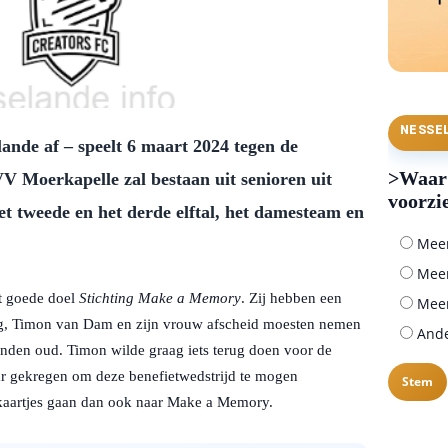
NESSE
nde af – speelt 6 maart 2024 tegen de
>Waar 
V Moerkapelle zal bestaan uit senioren uit
voorzi
het tweede en het derde elftal, het damesteam en
Meer 
Meer
et goede doel
Stichting Make a Memory
. Zij hebben een
Meer
ng, Timon van Dam en zijn vrouw afscheid moesten nemen
Ander
nden oud. Timon wilde graag iets terug doen voor de
aar gekregen om deze benefietwedstrijd te mogen
 kaartjes gaan dan ook naar Make a Memory.