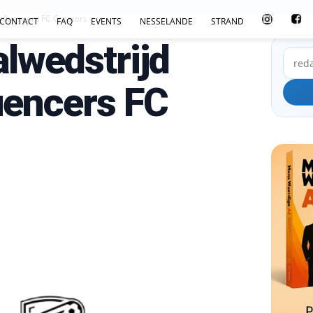
nfluencers FC Creators
CONTACT
FAQ
EVENTS
NESSELANDE
STRAND
lwedstrijd
uencers FC