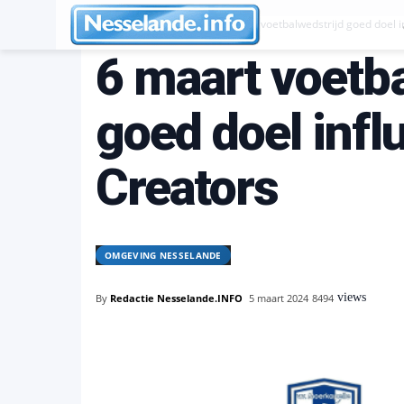
Omgeving Nesselande
6 maart voetbalwedstrijd goed doel i
6 maart voetba
goed doel infl
Creators
OMGEVING NESSELANDE
views
By
Redactie Nesselande.INFO
5 maart 2024
8494