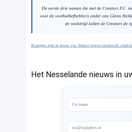
De eerste drie namen die met de Creators F.C. m
voor de voetballiefhebbers onder ons Glenn Helder
de wedstrijd zullen de Creators de 
Kaartjes zijn te koop via: https://www.creatorsfc.club
Het Nesselande nieuws in u
Voornaam
redactie@rotterdam-nesselande.nl