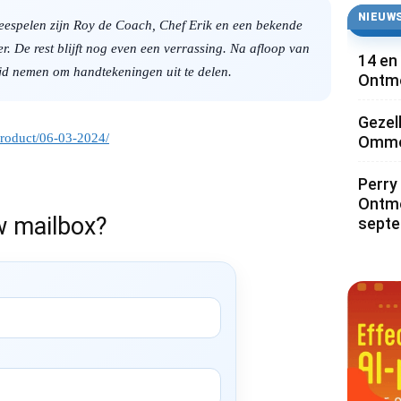
NIEUWS
eespelen zijn Roy de Coach, Chef Erik en een bekende
. De rest blijft nog even een verrassing. Na afloop van
14 en
tijd nemen om handtekeningen uit te delen.
Ontmo
Gezel
/product/06-03-2024/
Ommoo
Perry 
Ontmo
w mailbox?
sept