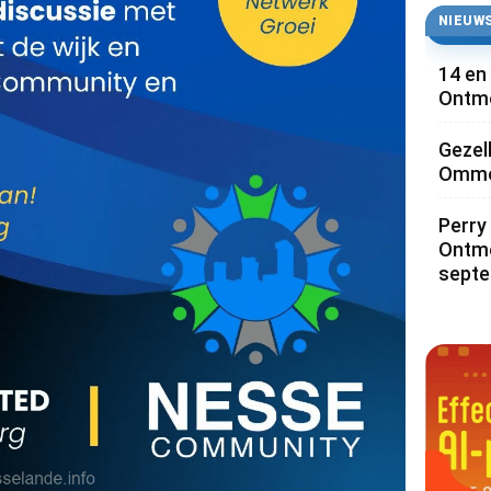
NIEUWS
14 en
Ontmo
Gezel
Ommoo
Perry 
Ontmo
sept