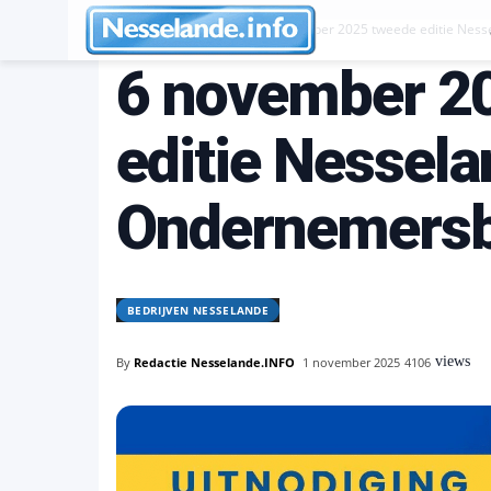
Bedrijven Nesselande
6 november 2025 tweede editie Nes
6 november 2
editie Nessel
Ondernemersb
BEDRIJVEN NESSELANDE
views
By
Redactie Nesselande.INFO
1 november 2025
4106