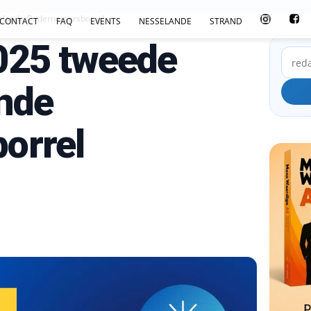
selande Ondernemersborrel
CONTACT
FAQ
EVENTS
NESSELANDE
STRAND
025 tweede
ande
orrel