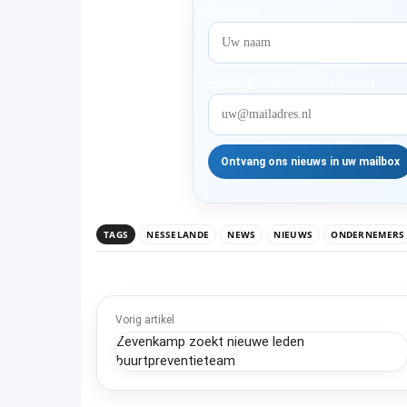
Voornaam
redactie@rotterdam-nesselande.nl
TAGS
NESSELANDE
NEWS
NIEUWS
ONDERNEMERS
Vorig artikel
Zevenkamp zoekt nieuwe leden
buurtpreventieteam