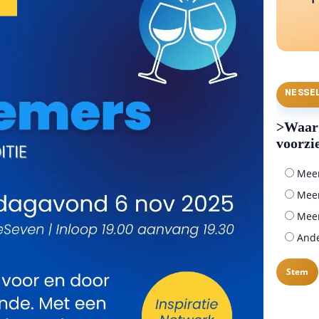
NESSE
>Waar 
voorzi
Meer 
Meer
Meer
Ander