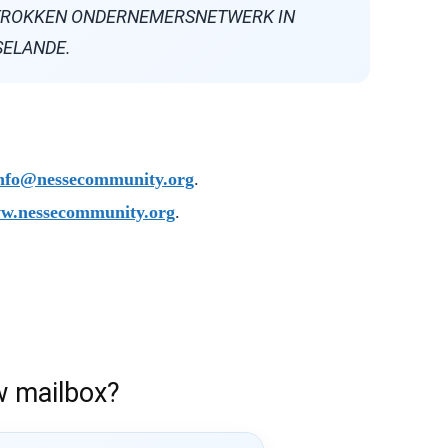
ETROKKEN ONDERNEMERSNETWERK IN
SELANDE.
nfo@nessecommunity.org
.
w.nessecommunity.org
.
w mailbox?