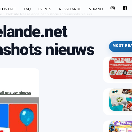
CONTACT
FAQ
EVENTS
NESSELANDE
STRAND
ie
Website Nesselande.net historie screenshots nieuws
lande.net
enshots nieuws
MOST RE