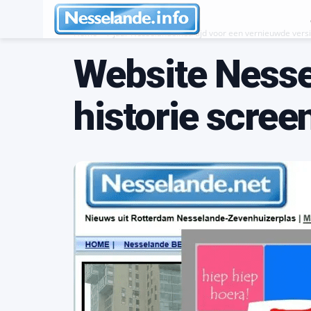
Home
7 jaar Nesselande.net: tijd voor een vernieuwde vers
Website Nesse
historie scre