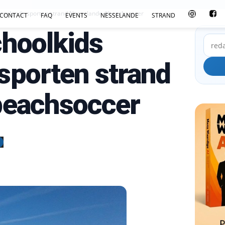
sselande sporten strand Nesselande #beachsoccer
CONTACT
FAQ
EVENTS
NESSELANDE
STRAND
hoolkids
porten strand
beachsoccer