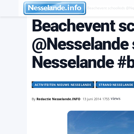
Activiteiten Nieuws Nesselande
Beachevent schoolkids @Ne
Beachevent sc
@Nesselande s
Nesselande #
ACTIVITEITEN NIEUWS NESSELANDE
STRAND NESSELANDE
views
By
Redactie Nesselande.INFO
13 juni 2014
1755