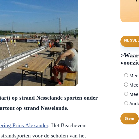
NESSE
>Waar 
voorzi
Meer 
Meer
Meer
tart) op strand Nesselande sporten onder
Ander
Partout op strand Nesselande.
ering Prins Alexander
. Het Beachevent
 strandsporten voor de scholen van het