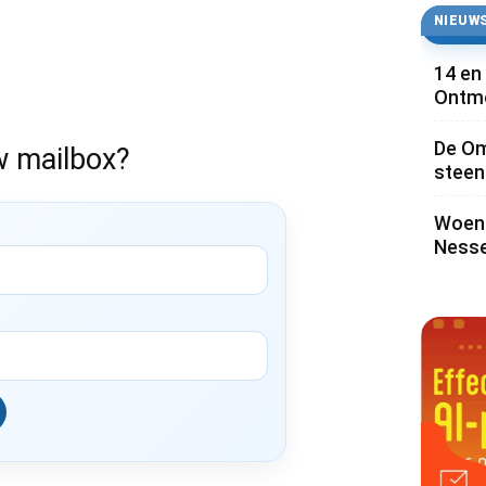
NIEUWS
14 en
Ontmo
De Om
w mailbox?
steen 
Woens
Nesse