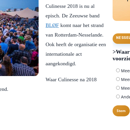
Culinesse 2018 is nu al
episch. De Zeeuwse band
BLØF
komt naar het strand
van Rotterdam-Nesselande.
NESSE
Ook heeft de organisatie een
>Waar 
internationale act
voorzi
aangekondigd.
Meer 
Waar Culinesse na 2018
Meer
Meer
end.
Ander