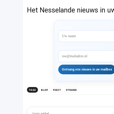
Het Nesselande nieuws in u
Voornaam
redactie@rotterdam-nesselande.nl
TAGS
BLOF
FEEST
STRAND
Vorig artikel