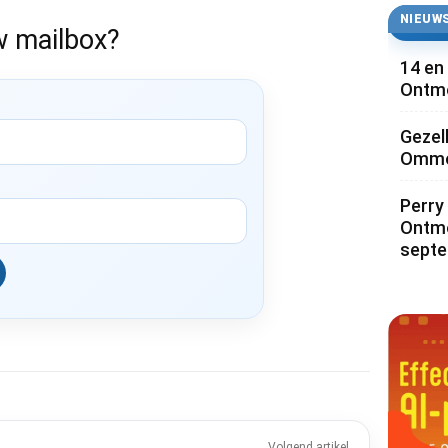
NIEUWS
w mailbox?
14 en
Ontmo
Gezel
Ommoo
Perry 
Ontmo
sept
Volgend artikel