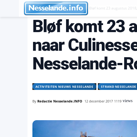
Activiteiten Nieuws Nesselande
Bløf komt 23 augustus 2018
Bløf komt 23 
naar Culinesse
Nesselande-R
ACTIVITEITEN NIEUWS NESSELANDE
STRAND NESSELANDE
views
By
Redactie Nesselande.INFO
12 december 2017
1119