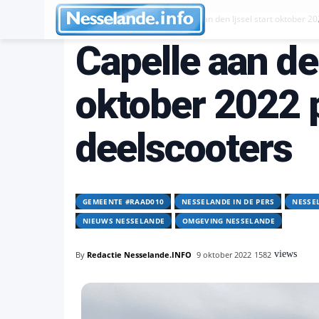
Gemeente #raad010
Capelle aan den Ijssel start oktober 2
Capelle aan den
oktober 2022 
deelscooters
GEMEENTE #RAAD010
NESSELANDE IN DE PERS
NESSE
NIEUWS NESSELANDE
OMGEVING NESSELANDE
views
By
Redactie Nesselande.INFO
9 oktober 2022
1582