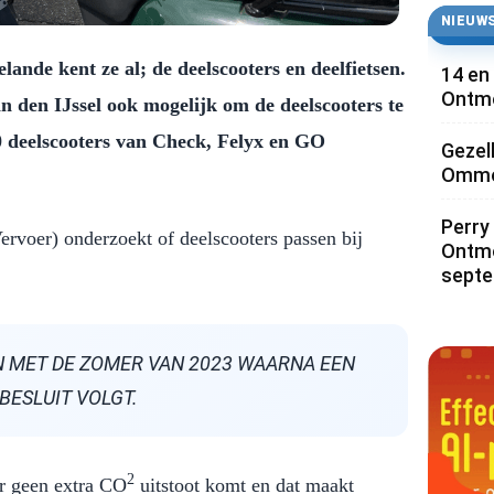
NIEUWS
ande kent ze al; de deelscooters en deelfietsen.
14 en
Ontmo
n den IJssel ook mogelijk om de deelscooters te
0 deelscooters van Check, Felyx en GO
Gezel
Ommoo
Perry 
voer) onderzoekt of deelscooters passen bij
Ontmo
sept
EN MET DE ZOMER VAN 2023 WAARNA EEN
 BESLUIT VOLGT.
2
er geen extra CO
uitstoot komt en dat maakt