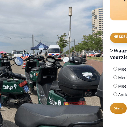
NESSE
>Waar 
voorzi
Meer 
Meer
Meer
Ander