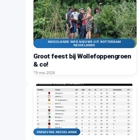
NESSELANDE INFO NIEUWS UIT ROTTERDAM
NESSELANDE
Groot feest bij Wollefoppengroen
& co!
29 mei 2026
OMGEVING NESSELANDE