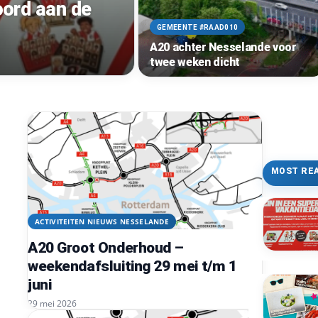
oord aan de
GEMEENTE #RAAD010
A20 achter Nesselande voor
twee weken dicht
MOST RE
ACTIVITEITEN NIEUWS NESSELANDE
A20 Groot Onderhoud –
weekendafsluiting 29 mei t/m 1
juni
29 mei 2026