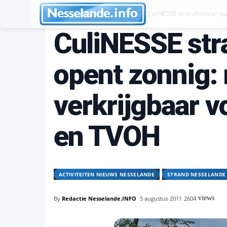
Activiteiten Nieuws Nesselande
CuliNESSE strandfestival op
CuliNESSE str
opent zonnig:
verkrijgbaar v
en TVOH
ACTIVITEITEN NIEUWS NESSELANDE
STRAND NESSELANDE
views
By
Redactie Nesselande.INFO
5 augustus 2011
2604