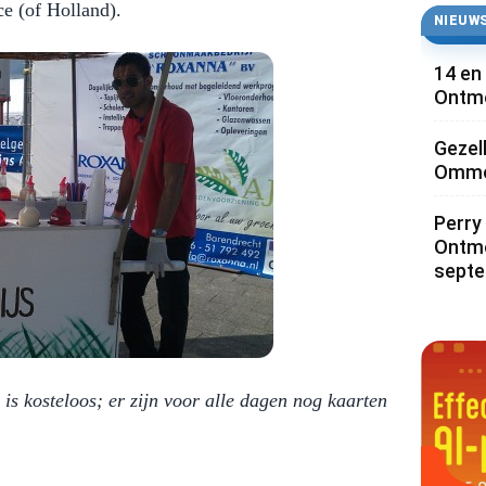
e (of Holland).
NIEUWS
14 en
Ontmo
Gezel
Ommoo
Perry 
Ontmo
sept
is kosteloos; er zijn voor alle dagen nog kaarten