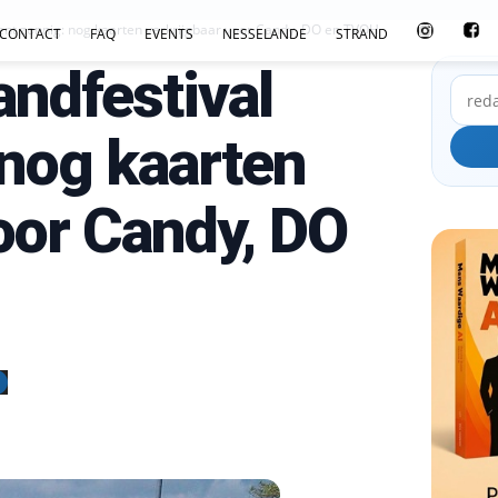
ent zonnig: nog kaarten verkrijgbaar voor Candy, DO en TVOH
CONTACT
FAQ
EVENTS
NESSELANDE
STRAND
andfestival
 nog kaarten
oor Candy, DO