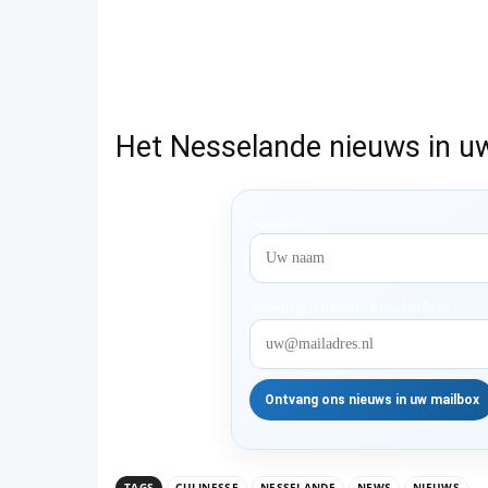
Het Nesselande nieuws in u
Voornaam
redactie@rotterdam-nesselande.nl
TAGS
CULINESSE
NESSELANDE
NEWS
NIEUWS