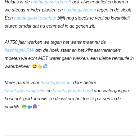
Helaas is de
hashtag
#
rivierkreeft
ook alweer actief en komen
we steeds minder planten en
hashtag
#
vissen
tegen in de sloot!
Een
hashtag
#
waterschap
blijft nog steeds te veel op kwantiteit
sturen omdat dat nu eenmaal in de genen zit.
Al 750 jaar werken we tegen het water maar nu de
hashtag
#
KRW
om de hoek staat en het klimaat verandert
moeten we echt MET water gaan werken, een kleine revolutie in
waterbeheer.
Meer ruimte voor
hashtag
#
natuur
door betere
hashtag
#
vismigratie
en
hashtag
#
onderhoud
van watergangen
kost ook geld, kennis en de wil om het toe te passen in de
praktijk.
”