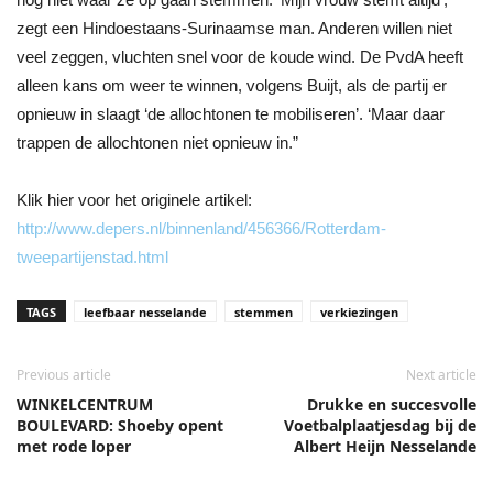
zegt een Hindoestaans-Surinaamse man. Anderen willen niet
veel zeggen, vluchten snel voor de koude wind. De PvdA heeft
alleen kans om weer te winnen, volgens Buijt, als de partij er
opnieuw in slaagt ‘de allochtonen te mobiliseren’. ‘Maar daar
trappen de allochtonen niet opnieuw in.”
Klik hier voor het originele artikel:
http://www.depers.nl/binnenland/456366/Rotterdam-
tweepartijenstad.html
TAGS
leefbaar nesselande
stemmen
verkiezingen
Previous article
Next article
WINKELCENTRUM
Drukke en succesvolle
BOULEVARD: Shoeby opent
Voetbalplaatjesdag bij de
met rode loper
Albert Heijn Nesselande