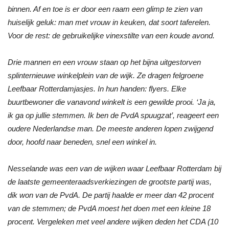
binnen. Af en toe is er door een raam een glimp te zien van
huiselijk geluk: man met vrouw in keuken, dat soort taferelen.
Voor de rest: de gebruikelijke vinexstilte van een koude avond.
Drie mannen en een vrouw staan op het bijna uitgestorven
splinternieuwe winkelplein van de wijk. Ze dragen felgroene
Leefbaar Rotterdamjasjes. In hun handen: flyers. Elke
buurtbewoner die vanavond winkelt is een gewilde prooi. ‘Ja ja,
ik ga op jullie stemmen. Ik ben de PvdA spuugzat’, reageert een
oudere Nederlandse man. De meeste anderen lopen zwijgend
door, hoofd naar beneden, snel een winkel in.
Nesselande was een van de wijken waar Leefbaar Rotterdam bij
de laatste gemeenteraadsverkiezingen de grootste partij was,
dik won van de PvdA. De partij haalde er meer dan 42 procent
van de stemmen; de PvdA moest het doen met een kleine 18
procent. Vergeleken met veel andere wijken deden het CDA (10