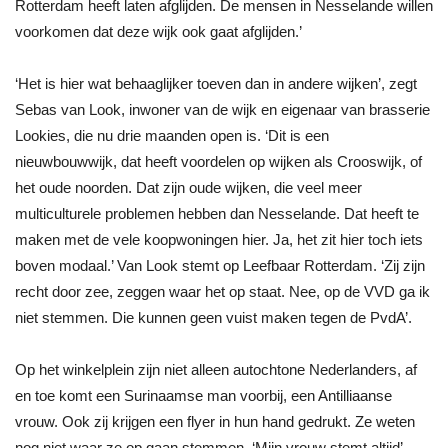
Rotterdam heeft laten afglijden. De mensen in Nesselande willen
voorkomen dat deze wijk ook gaat afglijden.’
‘Het is hier wat behaaglijker toeven dan in andere wijken’, zegt
Sebas van Look, inwoner van de wijk en eigenaar van brasserie
Lookies, die nu drie maanden open is. ‘Dit is een
nieuwbouwwijk, dat heeft voordelen op wijken als Crooswijk, of
het oude noorden. Dat zijn oude wijken, die veel meer
multiculturele problemen hebben dan Nesselande. Dat heeft te
maken met de vele koopwoningen hier. Ja, het zit hier toch iets
boven modaal.’ Van Look stemt op Leefbaar Rotterdam. ‘Zij zijn
recht door zee, zeggen waar het op staat. Nee, op de VVD ga ik
niet stemmen. Die kunnen geen vuist maken tegen de PvdA’.
Op het winkelplein zijn niet alleen autochtone Nederlanders, af
en toe komt een Surinaamse man voorbij, een Antilliaanse
vrouw. Ook zij krijgen een flyer in hun hand gedrukt. Ze weten
nog niet waar ze op gaan stemmen. ‘Mijn vrouw stemt altijd’,