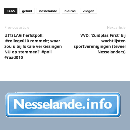
TAGS
geluid
nesselande
nieuws
vliegen
Previous article
Next article
UITSLAG herfstpoll:
VVD: ‘Zuidplas First’ bij
‘#college010 rommelt; waar
wachtlijsten
zou u bij lokale verkiezingen
sportverenigingen (teveel
NU op stemmen?’ #poll
Nesselanders)
#raad010