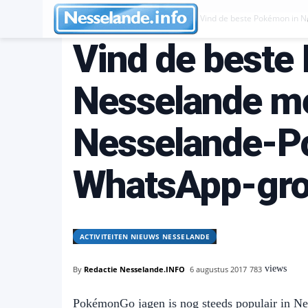
Activiteiten Nieuws Nesselande
Vind de beste Pokémon in
Vind de beste
Nesselande m
Nesselande-
WhatsApp-gr
ACTIVITEITEN NIEUWS NESSELANDE
views
By
Redactie Nesselande.INFO
6 augustus 2017
783
PokémonGo jagen is nog steeds populair in Ne