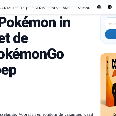
 Nesselande met de Nesselande-PokémonGo WhatsApp-groep
CONTACT
FAQ
EVENTS
NESSELANDE
STRAND
 Pokémon in
et de
PokémonGo
oep
sselande. Vooral in en rondom de vakanties waait