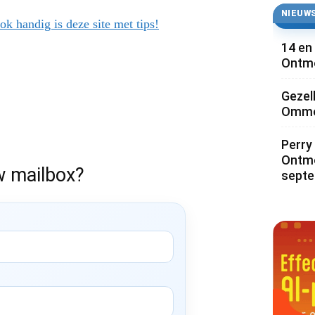
NIEUWS
ok handig is deze site met tips!
14 en
Ontmo
Gezel
Ommoo
Perry 
Ontmo
w mailbox?
sept