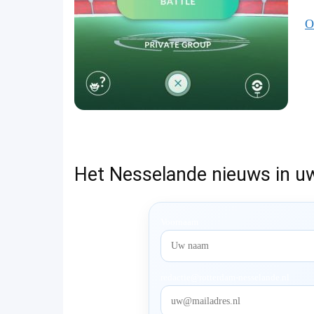
O
Het Nesselande nieuws in u
Voornaam
redactie@rotterdam-nesselande.nl