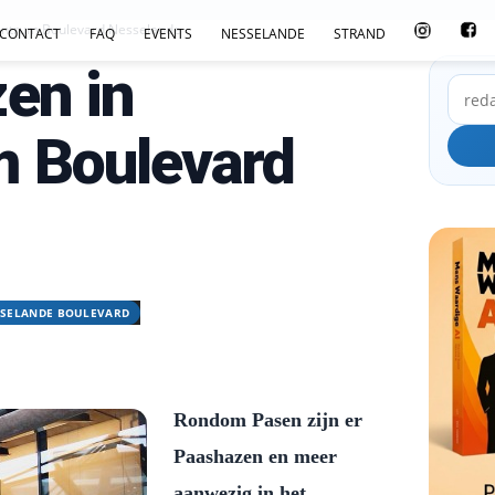
centrum Boulevard Nesselande
CONTACT
FAQ
EVENTS
NESSELANDE
STRAND
en in
m Boulevard
SELANDE BOULEVARD
Rondom Pasen zijn er
Paashazen en meer
aanwezig in het