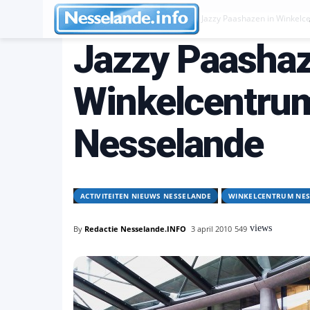
Activiteiten Nieuws Nesselande
Jazzy Paashazen in Winkel
Jazzy Paashaz
Winkelcentru
Nesselande
ACTIVITEITEN NIEUWS NESSELANDE
WINKELCENTRUM NES
views
By
Redactie Nesselande.INFO
3 april 2010
549