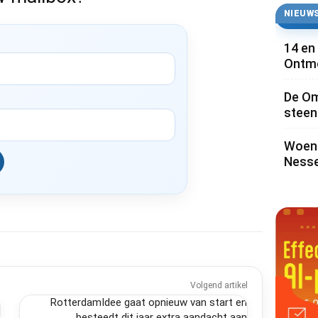
NIEUWS
14 en
Ontmo
De Om
steen 
Woens
Nesse
Volgend artikel
RotterdamIdee gaat opnieuw van start en
besteedt dit jaar extra aandacht aan