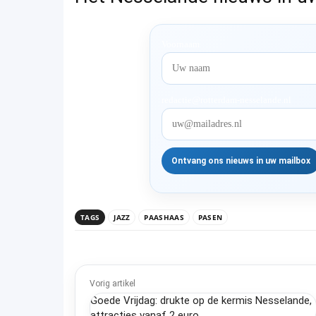
Voornaam
redactie@rotterdam-nesselande.nl
TAGS
JAZZ
PAASHAAS
PASEN
Vorig artikel
Goede Vrijdag: drukte op de kermis Nesselande,
attracties vanaf 2 euro