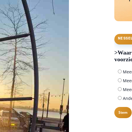
NESSE
>Waar 
voorzi
Meer 
Meer
Meer
Ander