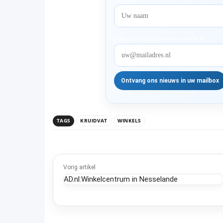
redactie@rotterdam-nesselande.nl
TAGS
KRUIDVAT
WINKELS
Vorig artikel
AD.nl:Winkelcentrum in Nesselande