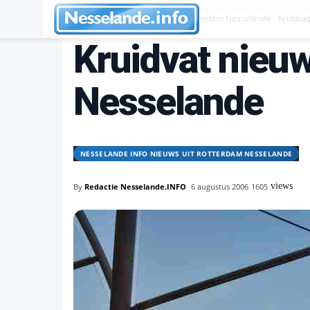
Nesselande INFO nieuws uit Rotterdam Nesselande
Kruidva
Kruidvat nieuw
Nesselande
NESSELANDE INFO NIEUWS UIT ROTTERDAM NESSELANDE
views
By
Redactie Nesselande.INFO
6 augustus 2006
1605