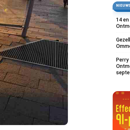
NIEUWS
14 en
Ontmo
Gezel
Ommoo
Perry 
Ontmo
sept