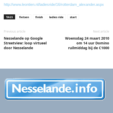
http://www.leontien.nl/ladiesride/16/rotterdam_alexander.aspx
TAGS
fietsen
finish
ladies ride
start
Previous article
Next article
Nesselande op Google
Woensdag 24 maart 2010
Streetview: loop virtueel
om 14 uur Domino
door Nesselande
ruilmiddag bij de C1000