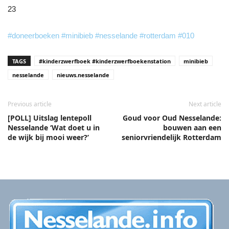
23
#doneerboeken
#minibieb
#nesselande
#rotterdam
#010
TAGS
#kinderzwerfboek #kinderzwerfboekenstation
minibieb
nesselande
nieuws.nesselande
Previous article
Next article
[POLL] Uitslag lentepoll
Goud voor Oud Nesselande:
Nesselande ‘Wat doet u in
bouwen aan een
de wijk bij mooi weer?’
seniorvriendelijk Rotterdam