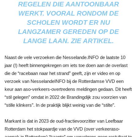
REGELEN DIE AANTOONBAAR
WERKT. VOORAL RONDOM DE
SCHOLEN WORDT ER NU
LANGZAMER GEREDEN OP DE
LANGE LAAN. ZIE ARTIKEL.
Naast de vele verzoeken die Nesselande.INFO de laatste 10
jaar (!) heeft binnengekregen om iets toe doen aan de overlast
die de “racebaan naar het strand” geeft, zijn er video en op
verzoek van NesselandeINFO bij de Rotterdamse VVD een
keur aan aso-verkeers-overtredens meldingen gedaan. Dit heeft
“stil gelegen” omdat in 2022 de Brandingdijk zou voorzien van
“stille klinkers”. In de praktijk blijkt weinig van die “stilte”.
Markant is dat in 2023 de oud-fractievoorzitter van Leefbaar
Rotterdam het stokpaardje van de VVD (over verkeeraso-
aanpak in Rotterdam) “kaapte” om vervolgens geen restultaat te