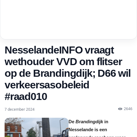
NesselandeINFO vraagt
wethouder VVD om flitser
op de Brandingdijk; D66 wil
verkeersasobeleid
#raad010
2646
7 december 2024
De
Brandingdijk
in
Nesselande is een