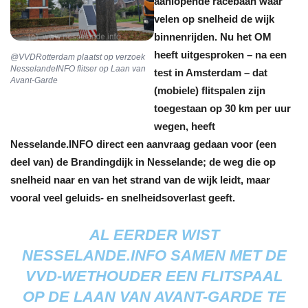
aanlopende racebaan waar
velen op snelheid de wijk
binnenrijden. Nu het OM
heeft uitgesproken – na een
@VVDRotterdam plaatst op verzoek
NesselandeINFO flitser op Laan van
test in Amsterdam – dat
Avant-Garde
(mobiele) flitspalen zijn
toegestaan op 30 km per uur
wegen, heeft
Nesselande.INFO direct een aanvraag gedaan voor (een
deel van) de Brandingdijk in Nesselande; de weg die op
snelheid naar en van het strand van de wijk leidt, maar
vooral veel geluids- en snelheidsoverlast geeft.
AL EERDER WIST
NESSELANDE.INFO SAMEN MET DE
VVD-WETHOUDER EEN FLITSPAAL
OP DE LAAN VAN AVANT-GARDE TE