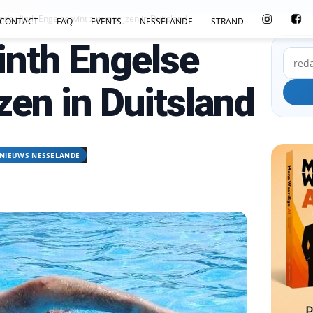
der Jinth Engelse wint zwemprijzen in Duitsland
CONTACT
FAQ
EVENTS
NESSELANDE
STRAND
inth Engelse
en in Duitsland
NIEUWS NESSELANDE