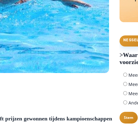
NESSE
>Waar 
voorzi
Meer 
Meer
Meer
Ander
eeft prijzen gewonnen tijdens kampioenschappen