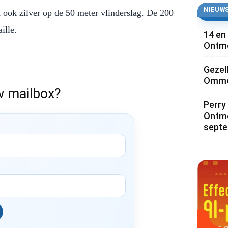
NIEUWS
 ook zilver op de 50 meter vlinderslag. De 200
ille.
14 en
Ontmo
Gezel
Ommoo
w mailbox?
Perry 
Ontmo
sept