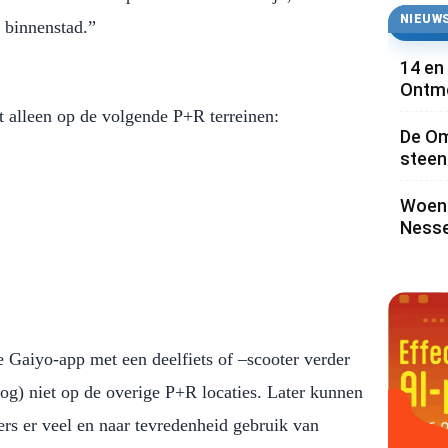
NIEUWS
 binnenstad.”
14 en
Ontmo
 alleen op de volgende P+R terreinen:
De Om
steen 
Woens
Nesse
e Gaiyo-app met een deelfiets of –scooter verder
(nog) niet op de overige P+R locaties. Later kunnen
gers er veel en naar tevredenheid gebruik van