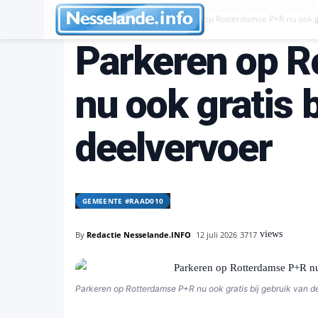
Gemeente #raad010
Parkeren op Rotterdamse P+R nu ook gr
Parkeren op R
nu ook gratis 
deelvervoer
GEMEENTE #RAAD010
views
By
Redactie Nesselande.INFO
12 juli 2026
3717
Parkeren op Rotterdamse P+R nu ook gratis bij gebruik van d