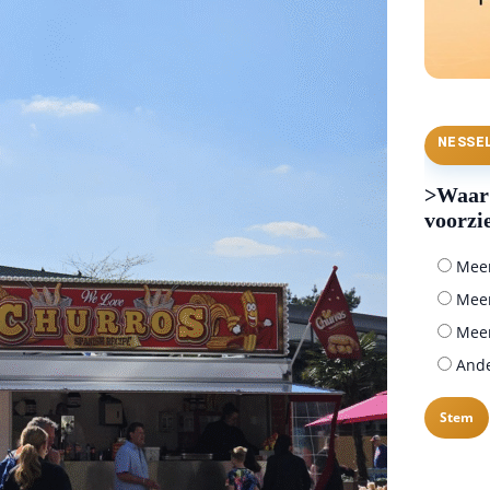
NESSE
>Waar 
voorzi
Meer 
Meer
Meer
Ander