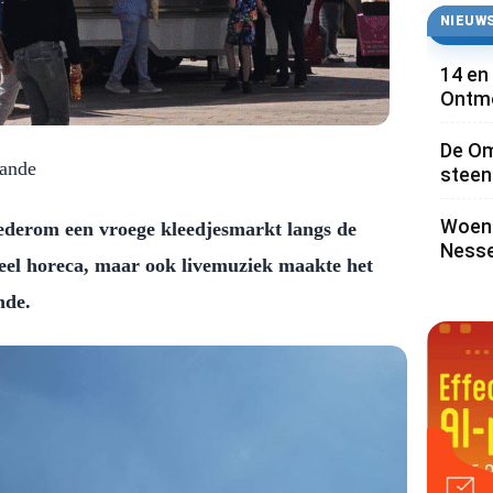
NIEUWS
14 en
Ontmo
De Om
lande
steen 
Woens
derom een vroege kleedjesmarkt langs de
Nesse
Veel horeca, maar ook livemuziek maakte het
nde.