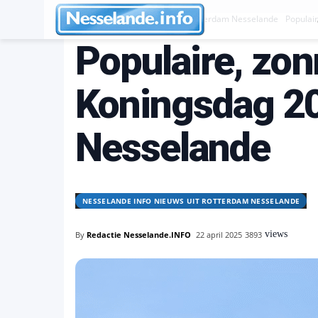
Nesselande INFO nieuws uit Rotterdam Nesselande
Populai
Populaire, zon
Koningsdag 20
Nesselande
NESSELANDE INFO NIEUWS UIT ROTTERDAM NESSELANDE
views
By
Redactie Nesselande.INFO
22 april 2025
3893