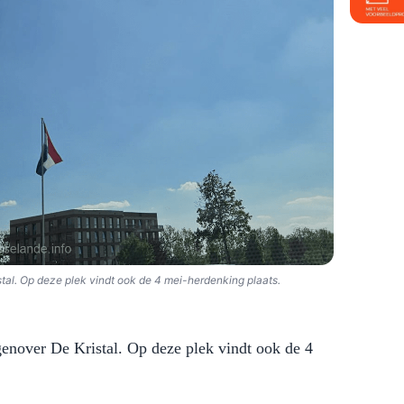
stal. Op deze plek vindt ook de 4 mei-herdenking plaats.
genover De Kristal. Op deze plek vindt ook de 4