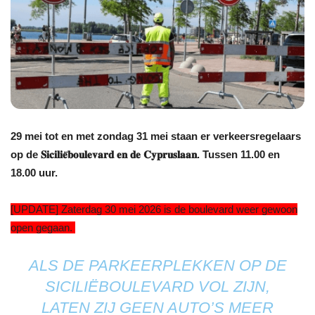
29 mei tot en met zondag 31 mei staan er verkeersregelaars
op de 𝐒𝐢𝐜𝐢𝐥𝐢𝐞̈𝐛𝐨𝐮𝐥𝐞𝐯𝐚𝐫𝐝 𝐞𝐧 𝐝𝐞 𝐂𝐲𝐩𝐫𝐮𝐬𝐥𝐚𝐚𝐧. Tussen 11.00 en
18.00 uur.
[UPDATE] Zaterdag 30 mei 2026 is de boulevard weer gewoon
open gegaan.
ALS DE PARKEERPLEKKEN OP DE
SICILIËBOULEVARD
VOL ZIJN,
LATEN ZIJ GEEN AUTO’S MEER