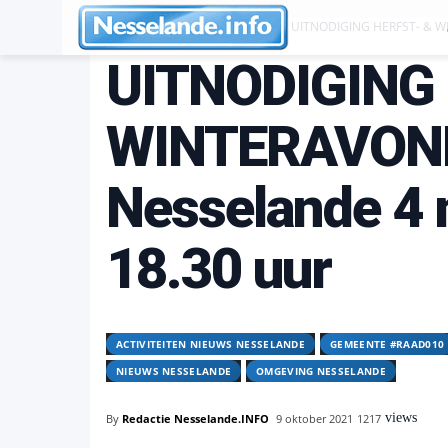
Activiteiten Nieuws Nesselande
UITNODIGING HERFST- & WI
UITNODIGING
WINTERAVOND
Nesselande 4
18.30 uur
ACTIVITEITEN NIEUWS NESSELANDE
GEMEENTE #RAAD010
NIEUWS NESSELANDE
OMGEVING NESSELANDE
views
By
Redactie Nesselande.INFO
9 oktober 2021
1217