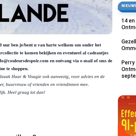
NIEUWS
14 en
Ontmo
Gezel
 uur ben je/bent u van harte welkom om onder het
Ommoo
rcollectie te komen bekijken en eventueel al cadeautjes
info@couleursdespoir.com en ontvang via e-mail of sms de
Perry 
Ontmo
ine te shoppen.
sept
fdzaak Haar & Visagie ook aanwezig, voor advies en de
er, buurvrouw of vrienden en vriendinnen mee.
ijk. Heel graag tot dan!