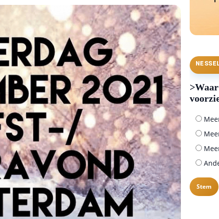
NESSE
>Waar 
voorzi
Meer 
Meer
Meer
Ander