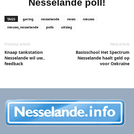
Nesselande poll!
TAGS
garing
nesselande
news
nieuws
nieuws_nesselande
polls
uitslag
Previous article
Next article
Knaap tankstation
Basisschool Het Spectrum
Nesselande wil uw..
Nesselande haalt geld op
feedback
voor Oekraïne