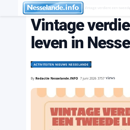
Activiteiten Nieuws Nesselande
Vintage verdient een tweed
Vintage verdi
leven in Ness
ACTIVITEITEN NIEUWS NESSELANDE
views
By
Redactie Nesselande.INFO
7 juni 2026
3757