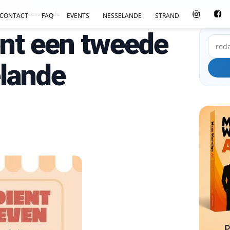
e leven in Nesselande
CONTACT
FAQ
EVENTS
NESSELANDE
STRAND
ent een tweede
elande