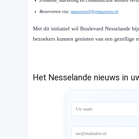
Promotie, marketing en communicatie worden verzo
Reserveren via:
maureen@bymaureen.nl
Met dit initiatief wil Boulevard Nesselande bi
bezoekers kunnen genieten van een gezellige m
Het Nesselande nieuws in u
Voornaam
redactie@rotterdam-nesselande.nl