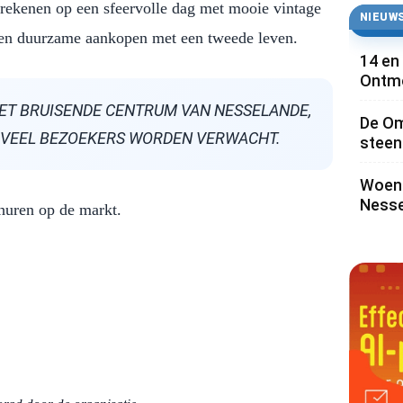
rekenen op een sfeervolle dag met mooie vintage
NIEUWS
 en duurzame aankopen met een tweede leven.
14 en
Ontmo
HET BRUISENDE CENTRUM VAN NESSELANDE,
De Om
R VEEL BEZOEKERS WORDEN VERWACHT.
steen 
Woens
Nesse
huren op de markt.