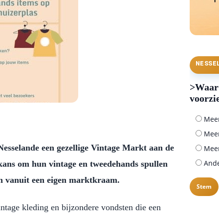
NESSE
>Waar 
voorzi
Meer 
Meer
Nesselande een gezellige Vintage Markt aan de
Meer
Ander
 kans om hun vintage en tweedehands spullen
en vanuit een eigen marktkraam.
intage kleding en bijzondere vondsten die een