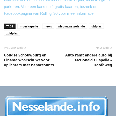
parkeren. Voor een kans op 2 gratis kaarten, bezoek de
Facebookpagina van Rolling ’90 voor meer informatie.
TAGS
moerkapelle
news
nieuws.nesselande
uidplas
zuidplas
Previous article
Next article
Goudse Schouwburg en
Auto ramt andere auto bij
Cinema waarschuwt voor
McDonald’s Capelle –
oplichters met nepaccounts
Hoofdweg