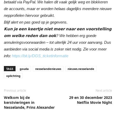
betaald via PayPal. We halen dit vaak gelijk weg en blokkeren
de accounts, maar er worden helaas dagelijks meerdere nieuwe
nepprofielen hiervoor gebruikt.
Blijf alert en pas goed op je gegevens.
𝗞𝘂𝗻 𝗷𝗲 𝗲𝗲𝗻 𝗸𝗲𝗲𝗿𝘁𝗷𝗲 𝗻𝗶𝗲𝘁 𝗺𝗲𝗲𝗿 𝗻𝗮𝗮𝗿 𝗲𝗲𝗻 𝘃𝗼𝗼𝗿𝘀𝘁𝗲𝗹𝗹𝗶𝗻𝗴
𝗼𝗺 𝘄𝗲𝗹𝗸𝗲 𝗿𝗲𝗱𝗲𝗻 𝗱𝗮𝗻 𝗼𝗼𝗸? We hebben erg goede
annuleringsvoorwaarden – tot uiterlijk 24 uur voor aanvang. Dus
aanbieden via social media is zeker niet nodig. Zie voor meer
info:
https://bit.ly/DGS_ticketinformatie
TAGS
gouda
nesselandenieuws
nieuws.nesselande
oplichting
Previous article
Next article
Welkom bij de
29 en 30 december 2023
kerstvieringen in
Netflix Movie Night
Nesselande, Prins Alexander