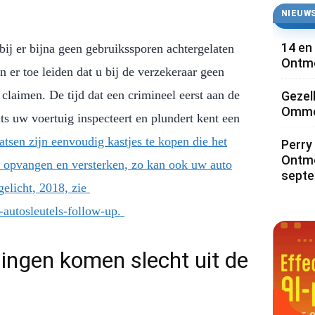
NIEUWS
14 en
bij er bijna geen gebruikssporen achtergelaten
Ontmo
 er toe leiden dat u bij de verzekeraar geen
claimen. De tijd dat een crimineel eerst aan de
Gezel
Ommoo
s uw voertuig inspecteert en plundert kent een
atsen zijn eenvoudig kastjes te kopen die het
Perry 
Ontmo
to opvangen en versterken, zo kan ook uw auto
sept
elicht, 2018, zie
t-autosleutels-follow-up.
singen komen slecht uit de