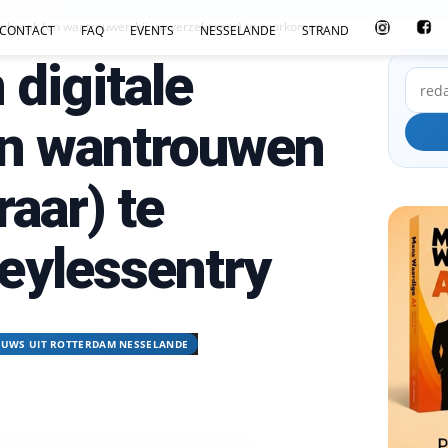
inbraak (en wantrouwen bij uw verzekeraar) te voorkomen...
CONTACT
FAQ
EVENTS
NESSELANDE
STRAND
digitale
en wantrouwen
raar) te
eylessentry
EUWS UIT ROTTERDAM NESSELANDE