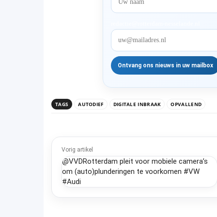
redactie@rotterdam-nesselande.nl
TAGS
AUTODIEF
DIGITALE INBRAAK
OPVALLEND
Vorig artikel
@VVDRotterdam pleit voor mobiele camera’s
om (auto)plunderingen te voorkomen #VW
#Audi