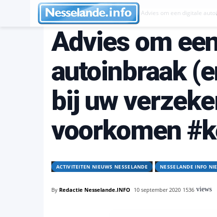
Activiteiten Nieuws Nesselande
Advies om een digitale auto
Advies om een 
autoinbraak (
bij uw verzeke
voorkomen #k
ACTIVITEITEN NIEUWS NESSELANDE
NESSELANDE INFO NI
views
By
Redactie Nesselande.INFO
10 september 2020
1536