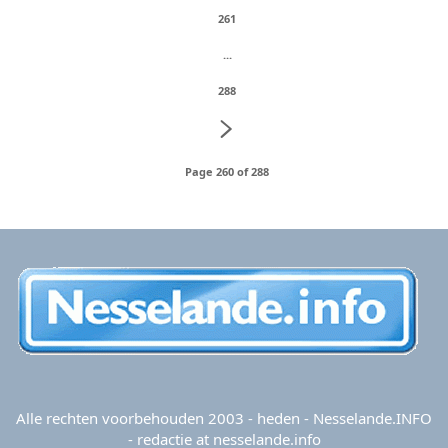
261
...
288
Page 260 of 288
Alle rechten voorbehouden 2003 - heden - Nesselande.INFO
- redactie at nesselande.info