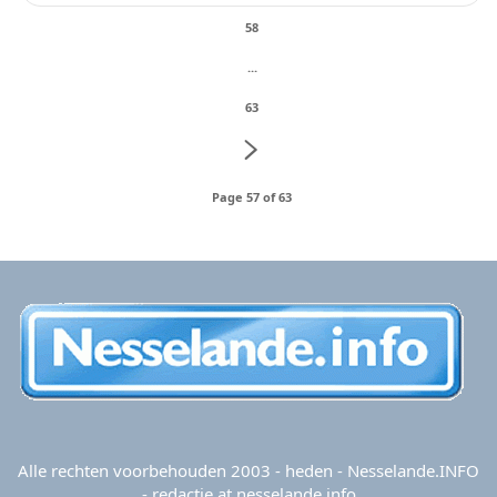
58
...
63
Page 57 of 63
Alle rechten voorbehouden 2003 - heden - Nesselande.INFO
- redactie at nesselande.info