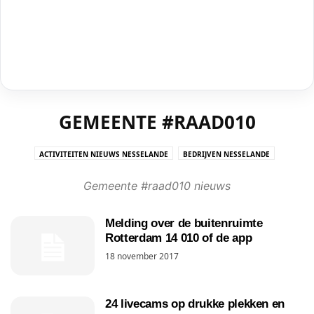
GEMEENTE #RAAD010
ACTIVITEITEN NIEUWS NESSELANDE
BEDRIJVEN NESSELANDE
CRIMINALITEIT NESSELANDE
DE KRISTAL/HUIS VAN DE WIJK
Gemeente #raad010 nieuws
GEMEENTE #RAAD010
KERK IN NESSELANDE
NESSELANDE IN DE PERS
NESSELANDE INFO NIEUWS UIT ROTTERDAM NESSELANDE
NESSELANDETV
Melding over de buitenruimte
OMGEVING NESSELANDE
ONDERWIJS NESSELANDE
Rotterdam 14 010 of de app
OPGEVALLEN IN NESSELANDE
OPINIE/COLUMN
POLL NESSELANDE
18 november 2017
STRAND NESSELANDE
VIDEO
WINKELCENTRUM NESSELANDE BOULEVARD
24 livecams op drukke plekken en