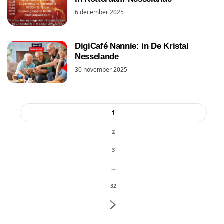
6 december 2025
DigiCafé Nannie: in De Kristal
Nesselande
30 november 2025
1
2
3
...
32