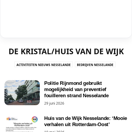
DE KRISTAL/HUIS VAN DE WIJK
ACTIVITEITEN NIEUWS NESSELANDE
BEDRIJVEN NESSELANDE
CRIMINALITEIT NESSELANDE
DE KRISTAL/HUIS VAN DE WIJK
GEMEENTE #RAAD010
KERK IN NESSELANDE
NESSELANDE IN DE PERS
Politie Rijnmond gebruikt
NESSELANDE INFO NIEUWS UIT ROTTERDAM NESSELANDE
NESSELANDETV
mogelijkheid van preventief
fouilleren strand Nesselande
OMGEVING NESSELANDE
ONDERWIJS NESSELANDE
29 juni 2026
OPGEVALLEN IN NESSELANDE
OPINIE/COLUMN
POLL NESSELANDE
STRAND NESSELANDE
VIDEO
Huis van de Wijk Nesselande: ‘Mooie
WINKELCENTRUM NESSELANDE BOULEVARD
verhalen uit Rotterdam-Oost’