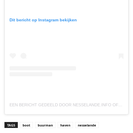
Dit bericht op Instagram bekijken
EEN BERICHT GEDEELD DOOR NESSELANDE.INFO OFFICIEEL NIEUWS (@NESSELANDE.INFO)
TAGS
boot
buurman
haven
nesselande