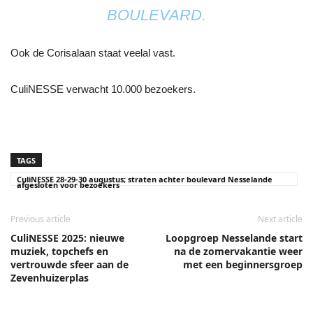
BOULEVARD.
Ook de Corisalaan staat veelal vast.
CuliNESSE verwacht 10.000 bezoekers.
TAGS
CuliNESSE 28-29-30 augustus; straten achter boulevard Nesselande
afgesloten voor bezoekers
Previous article
Next article
CuliNESSE 2025: nieuwe
Loopgroep Nesselande start
muziek, topchefs en
na de zomervakantie weer
vertrouwde sfeer aan de
met een beginnersgroep
Zevenhuizerplas