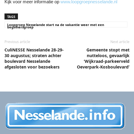
Kijk voor meer informatie op
www.loopgroepnesselande.nl
TAGS
Loopgroep Nesselande start na de vakantie weer met een
beginnersgroep
Previous article
Next article
CuliNESSE Nesselande 28-29-
Gemeente stopt met
30 augustus; straten achter
nutteloos, gevaarlijk
boulevard Nesselande
‘Wijkraad-parkeerveld
afgesloten voor bezoekers
Oeverpark-Kosboulevard’