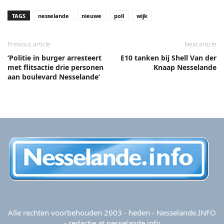
TAGS
nesselande
nieuwe
poll
wijk
Previous article
Next article
‘Politie in burger arresteert
E10 tanken bij Shell Van der
met flitsactie drie personen
Knaap Nesselande
aan boulevard Nesselande’
Alle rechten voorbehouden 2003 - heden - Nesselande.INFO
- redactie at nesselande.info