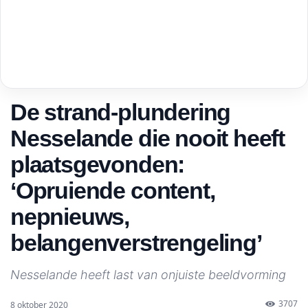
De strand-plundering
Nesselande die nooit heeft
plaatsgevonden:
‘Opruiende content,
nepnieuws,
belangenverstrengeling’
Nesselande heeft last van onjuiste beeldvorming
3707
8 oktober 2020