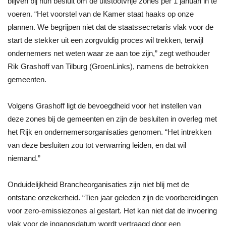
blijven bij hun besluit om de uitstootvrije zones per 1 januari in te
voeren. “Het voorstel van de Kamer staat haaks op onze
plannen. We begrijpen niet dat de staatssecretaris vlak voor de
start de stekker uit een zorgvuldig proces wil trekken, terwijl
ondernemers net weten waar ze aan toe zijn,” zegt wethouder
Rik Grashoff van Tilburg (GroenLinks), namens de betrokken
gemeenten.
Volgens Grashoff ligt de bevoegdheid voor het instellen van
deze zones bij de gemeenten en zijn de besluiten in overleg met
het Rijk en ondernemersorganisaties genomen. “Het intrekken
van deze besluiten zou tot verwarring leiden, en dat wil
niemand.”
Onduidelijkheid Brancheorganisaties zijn niet blij met de
ontstane onzekerheid. “Tien jaar geleden zijn de voorbereidingen
voor zero-emissiezones al gestart. Het kan niet dat de invoering
vlak voor de ingangsdatum wordt vertraagd door een