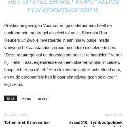
HET UITSTEL ER NIET KOMT,” ALDUS
EEN WOORDVOERDER.
Praktische gevolgen Voor sommige ondernemers heeft de
aankomende maatregel al geleid tot actie. Bloemist Ron
Reukers uit Zwolle investeerde in een nieuw busje, mede
vanwege het aanstaande verbod op oudere dieselvoertuigen.
“Deze maatregel gaf de doorslag om sneller te handelen,” vertelt
hij. Helmi Faas, eigenaresse van een bloemenwinkel in Leiden,
hoopt echter op uitstel. “Een elektrische auto is ontzettend duur,
en na de coronacrisis heb ik daar simpelweg geen geld voor,”
legt ze uit.
TAGS
milieu
zones
Previous article
Next article
Tot en met 3 november
#raad010: ‘Symboolpolitiek